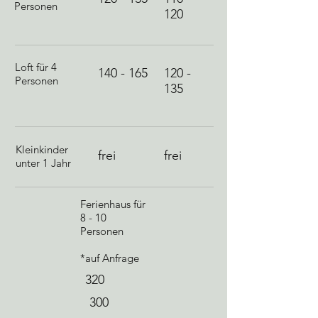
Personen
120
Loft für 4
140 - 165
120 -
Personen
135
Kleinkinder
frei
frei
unter 1 Jahr
Ferienhaus für
8 - 10
Personen
*auf Anfrage
320
300