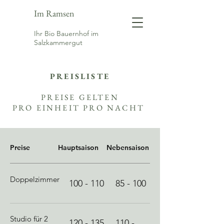
Im Ramsen
Ihr Bio Bauernhof im
Salzkammergut
PREISLISTE
PREISE GELTEN
PRO EINHEIT PRO NACHT
Preise
Hauptsaison
Nebensaison
Doppelzimmer
100 - 110
85 - 100
Studio für 2
120 - 135
110 -